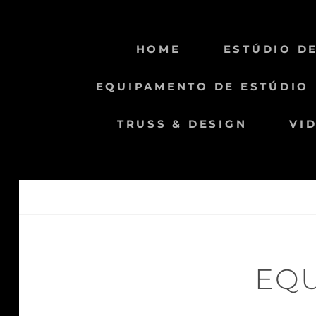
Skip
to
content
HOME
ESTÚDIO D
EQUIPAMENTO DE ESTÚDIO
TRUSS & DESIGN
VI
EQU