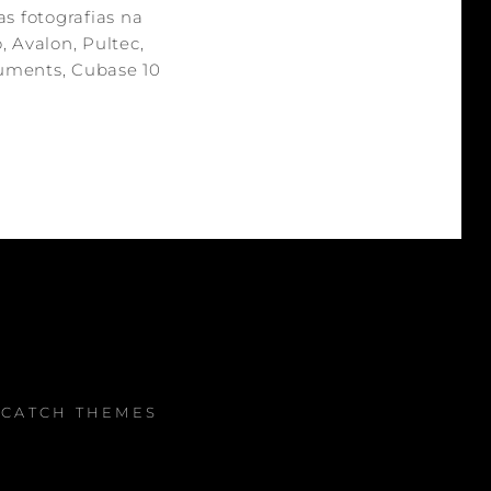
s fotografias na
, Avalon, Pultec,
ruments, Cubase 10
Y
CATCH THEMES