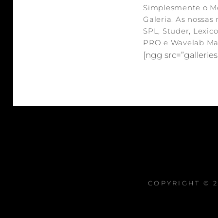
Simplesmente o Mel
Galeria. As nossas 
SPL, Studer, Lexic
PRO e Wavelab Mas
[ngg src=”galleries
COPYRIGHT © 