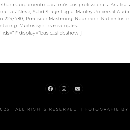
hor equipamento para músicos profissionais. Analise a
marcas: Neve, Solid Stage Logic, Manley,Universal Audio
on 224/480, Precision Mastering, Neumann, Native Inst
tering. Muitos synths e samples…
” ids=”1″ display=”basic_slideshow”]
Facebook
Instagram
E-
mail
2026
. ALL RIGHTS RESERVED. | FOTOGRAFIE B